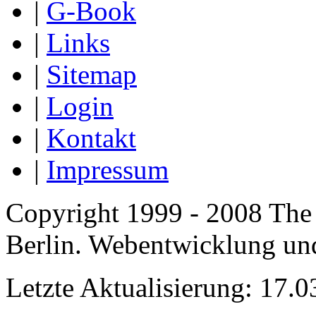
|
G-Book
|
Links
|
Sitemap
|
Login
|
Kontakt
|
Impressum
Copyright 1999 - 2008 The
Berlin. Webentwicklung u
Letzte Aktualisierung: 17.