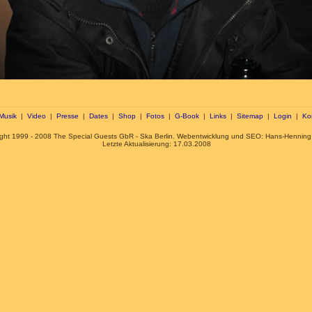
Musik
|
Video
|
Presse
|
Dates
|
Shop
|
Fotos
|
G-Book
|
Links
|
Sitemap
|
Login
|
Ko
ight 1999 - 2008 The Special Guests GbR - Ska Berlin. Webentwicklung und SEO: Hans-Hennin
Letzte Aktualisierung: 17.03.2008