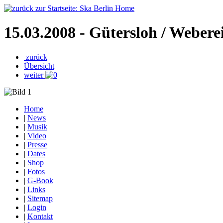
15.03.2008 - Gütersloh / Weberei
zurück
Übersicht
weiter
Home
|
News
|
Musik
|
Video
|
Presse
|
Dates
|
Shop
|
Fotos
|
G-Book
|
Links
|
Sitemap
|
Login
|
Kontakt