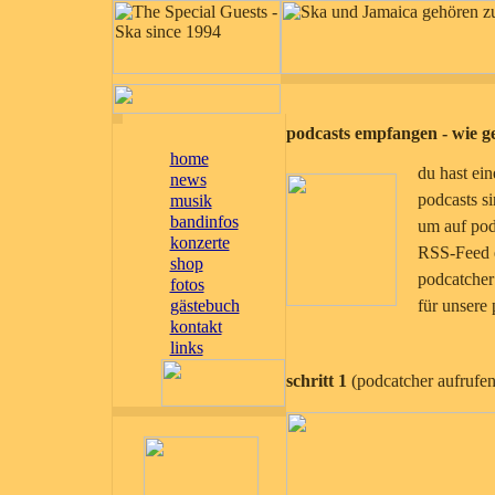
podcasts empfangen - wie g
home
du hast ein
news
podcasts si
musik
bandinfos
um auf pod
konzerte
RSS-Feed en
shop
podcatcher
fotos
gästebuch
für unsere p
kontakt
links
schritt 1
(podcatcher aufrufen