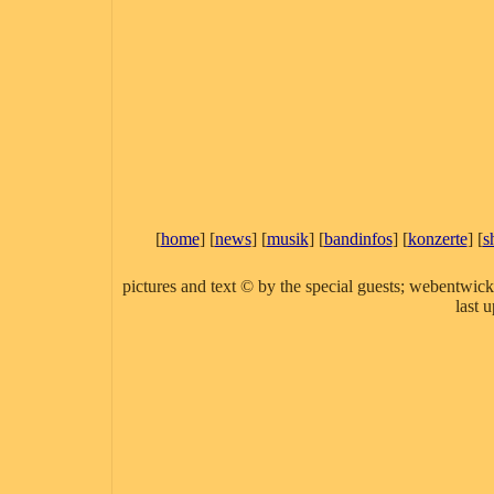
[
home
] [
news
] [
musik
] [
bandinfos
] [
konzerte
] [
s
pictures and text © by the special guests; webentwic
last 