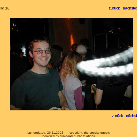
ild 16
zurück
nächstes
zurück
nächst
last updated: 26.11.2002
copyright: the special guests
powered by stinkfood public relations