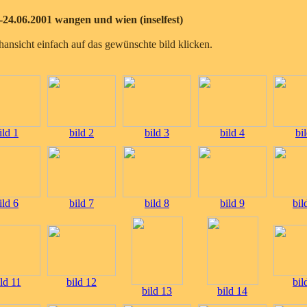
.-24.06.2001 wangen und wien (inselfest)
hansicht einfach auf das gewünschte bild klicken.
ild 1
bild 2
bild 3
bild 4
bi
ild 6
bild 7
bild 8
bild 9
bil
ld 11
bild 12
bil
bild 13
bild 14