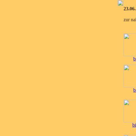
23.06
zur na
b
b
bi