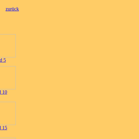
zurück
ld 5
d 10
d 15