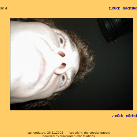
ild 4
zurück
nächstes
zurück
nächst
last updated: 26.11.2002
copyright: the special guests
powered by stinkfood public relations