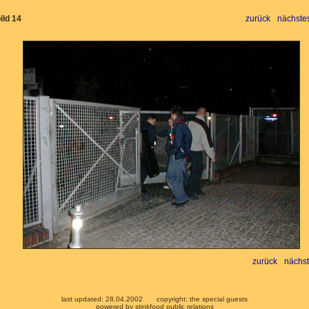
ild 14
zurück
nächstes
zurück
nächst
last updated: 28.04.2002
copyright: the special guests
powered by stinkfood public relations