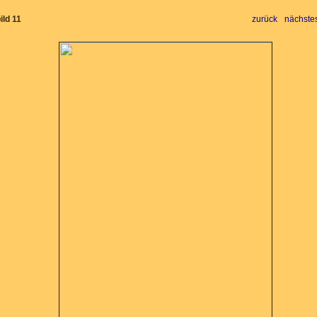
ild 11
zurück
nächstes