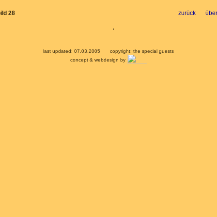
ild 28
zurück
über
last updated: 07.03.2005
copyright: the special guests
concept & webdesign by