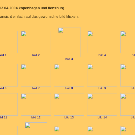
-12.04.2004 kopenhagen und flensburg
ansicht einfach auf das gewünschte bild klicken.
bild 1
bild 2
bild 4
bi
bild 3
bild 6
bild 7
bild 8
bild 9
bil
ild 11
bild 12
bild 13
bild 14
bil