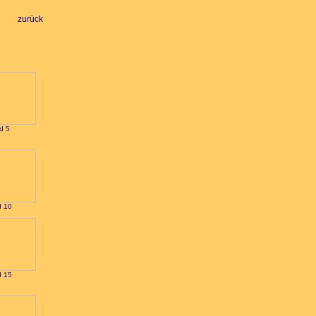
zurück
ld 5
d 10
d 15