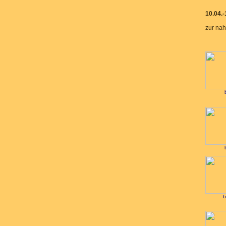
10.04.
zur nah
b